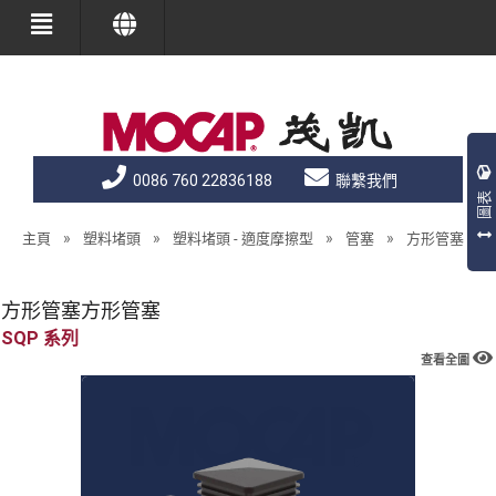
0086 760 22836188
聯繫我們
圖表
»
»
»
»
主頁
塑料堵頭
塑料堵頭 - 適度摩擦型
管塞
方形管塞（金
方形管塞方形管塞
SQP
查看全圖