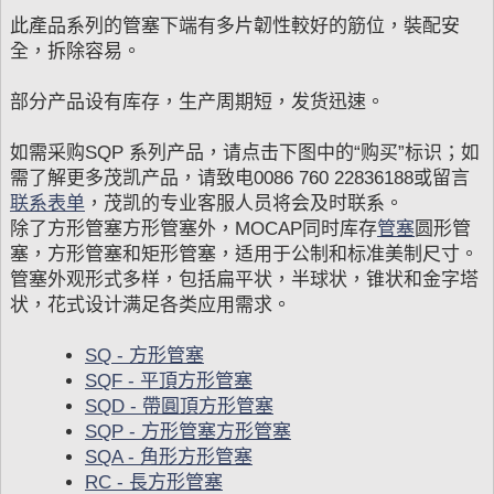
此產品系列的管塞下端有多片韌性較好的筋位，裝配安
全，拆除容易。
部分产品设有库存，生产周期短，发货迅速。
如需采购SQP 系列产品，请点击下图中的“购买”标识；如
需了解更多茂凯产品，请致电0086 760 22836188或留言
联系表单
，茂凯的专业客服人员将会及时联系。
除了方形管塞方形管塞外，MOCAP同时库存
管塞
圆形管
塞，方形管塞和矩形管塞，适用于公制和标准美制尺寸。
管塞外观形式多样，包括扁平状，半球状，锥状和金字塔
状，花式设计满足各类应用需求。
SQ - 方形管塞
SQF - 平頂方形管塞
SQD - 帶圓頂方形管塞
SQP - 方形管塞方形管塞
SQA - 角形方形管塞
RC - 長方形管塞