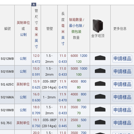
A
管
長
尺
裝箱數量
/
度
英制单位
寸
最小包裝
/
毫
更多信息
編號
或
毫
管壁
微包装
米
公制
米
金字塔顶
数量
英
英
寸
寸
12.0
1.5 -
11.0
6000
1200
SQ12MB
公制
0.472
2mm
0.433
120
15.0
1.5 -
11.0
5000
1000
SQ15MB
公制
0.591
2mm
0.433
100
15.9
.035-.083"
11.9
4000
800
SQ.625C
英制单位
0.625
(20-14ga)
0.470
80
16.0
11.9
4000
800
SQ16MA
公制
1 - 2mm
0.630
0.470
80
18.0
1.5 -
11.0
3500
700
SQ18MB
公制
0.709
2mm
0.433
70
19.1
.035-.083"
11.3
2500
500
SQ.75C
英制单位
0.750
(20-14ga)
0.445
50
20.0
1.5 -
11.0
3500
700