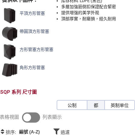
提供以下品种：
库存材料: LDPE (黑色)
多層加強筋倒扣保證配合緊密
提供增强的美学外观
平頂方形管塞
頂部厚實，耐磨損，經久耐用
帶圓頂方形管塞
方形管塞方形管塞
角形方形管塞
SQP
尺寸圖
公制
都
英制单位
表格視圖
列表顯示
編號 (A-Z)
排序:
過濾