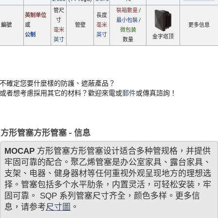
管尺
裝箱數量
/
英制单位
長度
寸
最小包裝
/
編號
或
管壁
毫米
更多信息
毫米
微包装
公制
英寸
金字塔顶
英寸
数量
不確定您要什麼樣的防護、遮蔽產品？
或者想考慮採用其它的材料？歡迎來電或
郵件
或傳真諮詢！
方形管塞方形管塞 - 信息
MOCAP
方形管塞方形管塞设计适合多种管规格，并提供
牢固可靠的配合。聚乙烯管塞是办公室家具、露台家具、
支架、电器、健身器材等任何重视外观呈现地方的理想选
择。管塞包括多个水平肋条，内置灵活，可轻松安装，牢
固可靠。 SQP 系列管塞尺寸齐全，颜色多样。更多信
息，请参考
尺寸圖
。