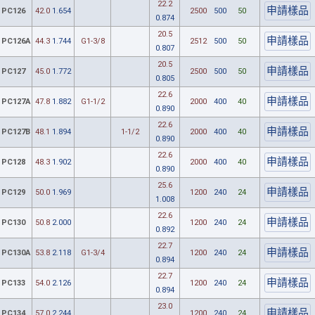
22.2
PC126
42.0
1.654
2500
500
50
0.874
20.5
PC126A
44.3
1.744
G1-3/8
2512
500
50
0.807
20.5
PC127
45.0
1.772
2500
500
50
0.805
22.6
PC127A
47.8
1.882
G1-1/2
2000
400
40
0.890
22.6
PC127B
48.1
1.894
1-1/2
2000
400
40
0.890
22.6
PC128
48.3
1.902
2000
400
40
0.890
25.6
PC129
50.0
1.969
1200
240
24
1.008
22.6
PC130
50.8
2.000
1200
240
24
0.892
22.7
PC130A
53.8
2.118
G1-3/4
1200
240
24
0.894
22.7
PC133
54.0
2.126
1200
240
24
0.894
23.0
PC134
57.0
2.244
1200
240
24