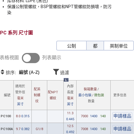
库存材料: LDPE (黑色)
保護公制管螺紋，BSP管螺紋和NPT管螺紋防損壞，防污
染
PC
尺寸圖
公制
都
英制单位
表格視圖
列表顯示
編號 (A-Z)
排序:
過濾
L
適用
於
內部
配英
裝箱數量
/
管
外徑
配NPT
長度
制
螺
最小包裝
/
微包装
更多信息
編號
毫米
螺紋
毫米
纹
数量
英寸
英寸
11.3
PC100
8.0
0.315
7000
1400
140
0.445
12.5
PC100A
9.7
0.382
G1/8
7008
1400
140
0.492