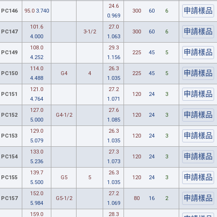
24.6
PC146
95.0
3.740
300
60
6
0.969
101.6
27.0
PC147
3-1/2
300
60
6
4.000
1.063
108.0
29.3
PC149
225
45
5
4.252
1.156
114.0
26.3
PC150
G4
4
225
45
5
4.488
1.035
121.0
27.2
PC151
120
24
3
4.764
1.071
127.0
27.6
PC152
G4-1/2
120
24
3
5.000
1.085
129.0
26.3
PC153
120
24
3
5.079
1.035
133.0
27.3
PC154
120
24
3
5.236
1.073
139.7
26.3
PC155
G5
5
120
24
3
5.500
1.035
152.0
27.2
PC157
G5-1/2
80
16
2
5.984
1.069
159.0
28.3