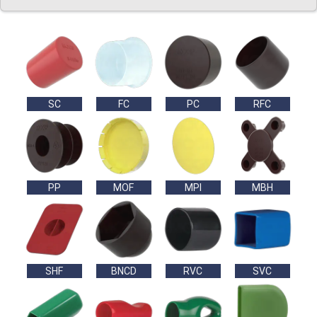
SC
FC
PC
RFC
PP
MOF
MPI
MBH
SHF
BNCD
RVC
SVC