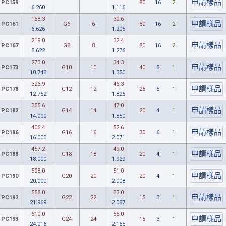
PC159
80
16
2
6.260
1.116
168.3
30.6
PC161
G6
6
80
16
2
6.626
1.205
219.0
32.4
PC167
G8
8
80
16
2
8.622
1.276
273.0
34.3
PC173
G10
10
40
8
1
10.748
1.350
323.9
46.3
PC178
G12
12
25
5
1
12.752
1.825
355.6
47.0
PC182
G14
14
20
4
1
14.000
1.850
406.4
52.6
PC186
G16
16
30
6
1
16.000
2.071
457.2
49.0
PC188
G18
18
20
4
1
18.000
1.929
508.0
51.0
PC190
G20
20
20
4
1
20.000
2.008
558.0
53.0
PC192
G22
22
15
3
1
21.969
2.087
610.0
55.0
PC193
G24
24
15
3
1
24.016
2.165