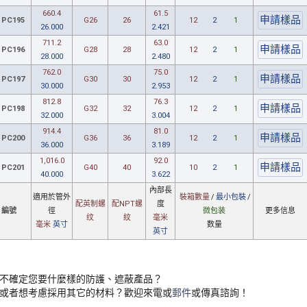
660.4
61.5
PC195
G26
26
12
2
1
26.000
2.421
711.2
63.0
PC196
G28
28
12
2
1
28.000
2.480
762.0
75.0
PC197
G30
30
12
2
1
30.000
2.953
812.8
76.3
PC198
G32
32
12
2
1
32.000
3.004
914.4
81.0
PC200
G36
36
12
2
1
36.000
3.189
1,016.0
92.0
PC201
G40
40
10
2
1
40.000
3.622
內部長
適用
於管
外
裝箱數量
/
最小包裝
/
配英制
螺
配NPT
螺
度
編號
徑
微包装
更多信息
纹
紋
毫米
毫米
英寸
数量
英寸
不確定您要什麼樣的防護、遮蔽產品？
或者想考慮採用其它的材料？歡迎來電或
郵件
或傳真諮詢！