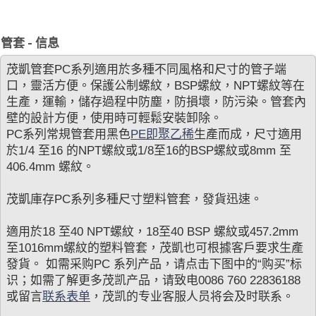
管套 - 信息
茂凱管套PC系列適用於多種不同風格和尺寸的管子端
口，靈活方便。保護公制螺紋，BSP螺紋，NPT螺紋等在
生產，運輸，儲存過程中防塵，防損壞，防污染。管套內
壁的設計方便，使用時可輕鬆安裝卸除。
PC系列常規管套用黑色
PE即聚乙稀
生產而成，尺寸適用
於1/4 至16 的NPT螺紋或1/8至16的BSP螺紋或8mm 至
406.4mm 螺紋。
茂凱庫存PC系列多種尺寸塑料管套，發貨迅速。
適用於18 至40 NPT螺紋，18至40 BSP 螺紋或457.2mm
至1016mm螺紋的塑料管套，茂凱也可根據客戶要求生產
發貨。 如需采购PC 系列产品，请点击下图中的“购买”标
识；如需了解更多茂凯产品，请致电0086 760 22836188
或留言
联系表单
，茂凯的专业客服人员将会及时联系。