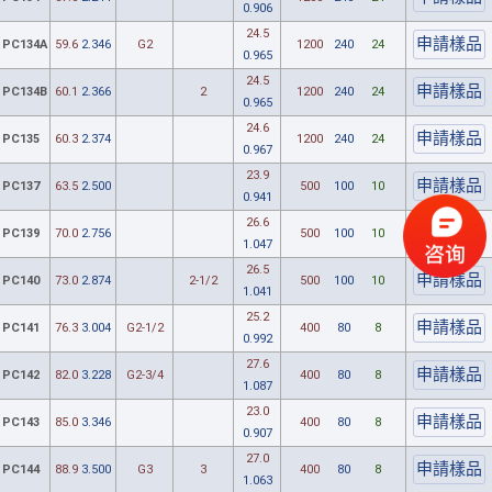
0.906
24.5
PC134A
59.6
2.346
G2
1200
240
24
0.965
24.5
PC134B
60.1
2.366
2
1200
240
24
0.965
24.6
PC135
60.3
2.374
1200
240
24
0.967
23.9
PC137
63.5
2.500
500
100
10
0.941
26.6
PC139
70.0
2.756
500
100
10
1.047
26.5
PC140
73.0
2.874
2-1/2
500
100
10
1.041
25.2
PC141
76.3
3.004
G2-1/2
400
80
8
0.992
27.6
PC142
82.0
3.228
G2-3/4
400
80
8
1.087
23.0
PC143
85.0
3.346
400
80
8
0.907
27.0
PC144
88.9
3.500
G3
3
400
80
8
1.063