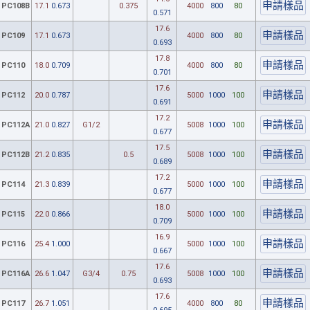
PC108B
17.1
0.673
0.375
4000
800
80
0.571
17.6
PC109
17.1
0.673
4000
800
80
0.693
17.8
PC110
18.0
0.709
4000
800
80
0.701
17.6
PC112
20.0
0.787
5000
1000
100
0.691
17.2
PC112A
21.0
0.827
G1/2
5008
1000
100
0.677
17.5
PC112B
21.2
0.835
0.5
5008
1000
100
0.689
17.2
PC114
21.3
0.839
5000
1000
100
0.677
18.0
PC115
22.0
0.866
5000
1000
100
0.709
16.9
PC116
25.4
1.000
5000
1000
100
0.667
17.6
PC116A
26.6
1.047
G3/4
0.75
5008
1000
100
0.693
17.6
PC117
26.7
1.051
4000
800
80