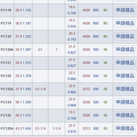
0.695
18.0
PC118
28.0
1.102
4000
800
80
0.709
16.6
PC119
30.0
1.181
4000
800
80
0.656
20.2
PC120
31.8
1.252
4000
800
80
0.793
21.0
PC120A
33.2
1.307
G1
1
4500
900
90
0.827
21.0
PC121
33.4
1.315
4500
900
90
0.827
22.5
PC123
35.0
1.378
2500
500
50
0.886
22.0
PC123A
37.9
1.492
G1-1/8
2512
500
50
0.866
22.0
PC124
38.1
1.500
2500
500
50
0.868
19.5
PC125
40.0
1.575
2500
500
50
0.768
22.2
PC125A
42.0
1.654
G1-1/4
1-1/4
2512
500
50
0.874