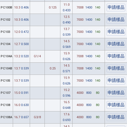
11.0
PC100B
10.3
0.406
0.125
7008
1400
140
0.433
12.5
PC102
10.3
0.406
7000
1400
140
0.490
13.7
PC103
12.0
0.472
7000
1400
140
0.539
14.5
PC104
12.7
0.500
7000
1400
140
0.569
15.9
PC104A
13.2
0.520
G1/4
7008
1400
140
0.626
14.5
PC104B
13.7
0.539
0.25
7008
1400
140
0.571
15.9
PC105
13.7
0.539
7000
1400
140
0.626
15.2
PC107
15.0
0.591
4000
800
80
0.596
16.5
PC108
16.0
0.630
4000
800
80
0.648
17.6
PC108A
16.7
0.657
G3/8
4000
800
80
0.693
14.5