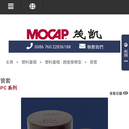
0086 760 22836188
聯繫我們
圖表
»
»
»
主頁
塑料蓋帽
塑料蓋帽 - 適度摩擦型
管套
管套
PC
查看全圖