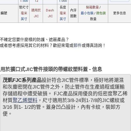
1.500
12
1.000
管尺寸
長度
裝箱數量
/
適用於
Dash
內牙
編號
毫米
毫米
最小包裝
/
微包装
更多信息
JIC
JIC
圈數
英寸
英寸
数量
不確定您要什麼樣的防護、遮蔽產品？
或者想考慮採用其它的材料？歡迎來電或
郵件
或傳真諮詢！
用於擴口式JIC管件接頭的帶螺紋塑料蓋 - 信息
茂凱FJC系列產品
設計符合JIC管件標準，極好地將潮濕
和灰塵密閉在JIC管件之外，防止管件在生產過程或運輸
存儲過程中遭受破損。 FJC產品採用優良的低密度聚乙稀
材質
聚乙烯塑料
，尺寸適用於3/8-24到1-7/8的JIC螺紋或
3/16 到1- 1/2的管。蓋身凹凸設計，內有卡紋，裝卸方
便。