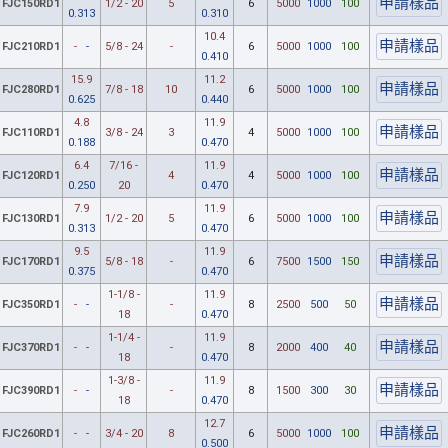
FJC150RD1
1/2 - 20
5
6
5000
1000
100
0.313
0.310
10.4
FJC210RD1
-
-
5/8 - 24
-
6
5000
1000
100
0.410
15.9
11.2
FJC280RD1
7/8 - 18
10
6
5000
1000
100
0.625
0.440
4.8
11.9
FJC110RD1
3/8 - 24
3
4
5000
1000
100
0.188
0.470
6.4
7/16 -
11.9
FJC120RD1
4
4
5000
1000
100
0.250
20
0.470
7.9
11.9
FJC130RD1
1/2 - 20
5
6
5000
1000
100
0.313
0.470
9.5
11.9
FJC170RD1
5/8 - 18
-
6
7500
1500
150
0.375
0.470
1-1/8 -
11.9
FJC350RD1
-
-
-
8
2500
500
50
18
0.470
1-1/4 -
11.9
FJC370RD1
-
-
-
8
2000
400
40
18
0.470
1-3/8 -
11.9
FJC390RD1
-
-
-
8
1500
300
30
18
0.470
12.7
FJC260RD1
-
-
3/4 - 20
8
6
5000
1000
100
0.500