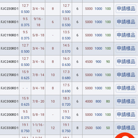
12.7
12.7
FJC230RD1
3/4 - 16
8
6
5000
1000
100
0.500
0.500
9.5
9/16 -
13.5
FJC180RD1
6
6
5000
1000
100
0.375
18
0.530
9.5
13.5
FJC190RD1
5/8 - 18
-
6
5000
1000
100
0.375
0.530
12.7
14.5
FJC220RD1
3/4 - 16
8
6
5000
1000
100
0.500
0.570
12.7
16.0
FJC240RD1
3/4 - 16
8
6
4500
900
90
0.500
0.630
15.9
17.3
FJC270RD1
7/8 - 14
10
6
5000
1000
100
0.625
0.680
17.5
FJC250RD1
-
-
3/4 - 18
8
6
5000
1000
100
0.690
15.9
18.3
FJC300RD1
7/8 - 20
10
6
4000
800
80
0.625
0.720
9.5
19.1
FJC200RD1
5/8 - 18
-
6
5000
1000
100
0.375
0.750
19.1
1-1/16 -
19.1
FJC330RD1
12
8
2500
500
50
0.750
12
0.750