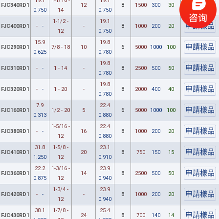
19.1
1-1/16 -
19.1
FJC340RD1
12
8
1500
300
30
0.750
14
0.750
1-1/2 -
19.1
FJC400RD1
-
-
-
8
1000
200
20
12
0.750
15.9
19.8
FJC290RD1
7/8 - 18
10
6
5000
1000
100
0.625
0.780
19.8
FJC310RD1
-
-
1 - 14
-
8
2500
500
50
0.780
19.8
FJC320RD1
-
-
1 - 20
-
8
2000
400
40
0.780
7.9
22.4
FJC160RD1
1/2 - 20
5
6
5000
1000
100
0.313
0.880
1-5/16 -
22.4
FJC380RD1
-
-
16
8
1000
200
20
12
0.880
31.8
1-5/8 -
23.1
FJC410RD1
20
8
750
150
15
1.250
12
0.910
22.2
1-3/16 -
23.9
FJC360RD1
14
8
2500
500
50
0.875
12
0.940
1-3/4 -
23.9
FJC420RD1
-
-
-
8
1000
200
20
12
0.940
38.1
1-7/8 -
25.4
FJC430RD1
24
8
700
140
14