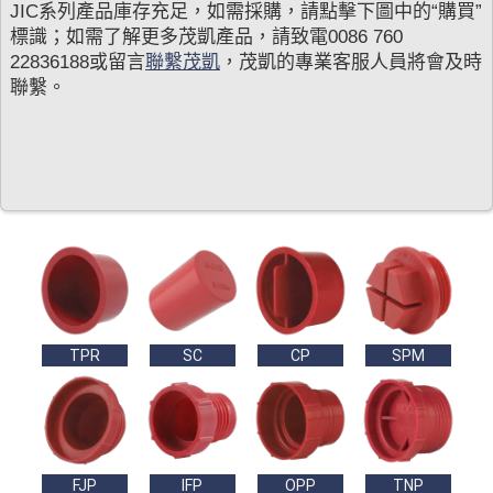
JIC系列產品庫存充足，如需採購，請點擊下圖中的“購買”
標識；如需了解更多茂凱產品，請致電0086 760
22836188或留言
聯繫茂凱
，茂凱的專業客服人員將會及時
聯繫。
TPR
SC
CP
SPM
FJP
IFP
OPP
TNP