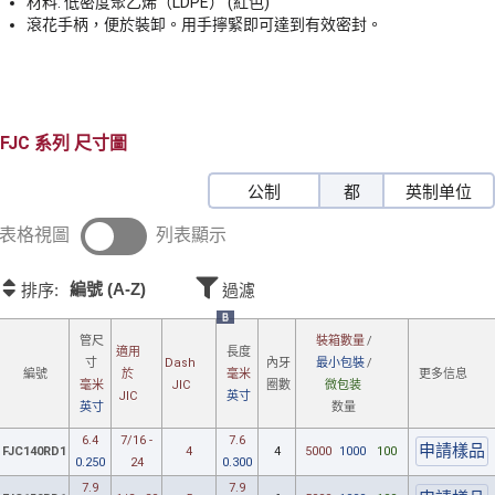
材料: 低密度聚乙烯（LDPE） (紅色)
滾花手柄，便於裝卸。用手擰緊即可達到有效密封。
FJC
尺寸圖
公制
都
英制单位
表格視圖
列表顯示
編號 (A-Z)
排序:
過濾
B
裝箱數量
/
管尺
適用
長度
Dash
最小包裝
/
寸
內牙
於
更多信息
編號
毫米
JIC
微包装
毫米
圈數
JIC
英寸
数量
英寸
6.4
7/16 -
7.6
FJC140RD1
4
4
5000
1000
100
0.250
24
0.300
7.9
7.9