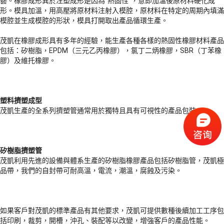
藝。橡膠成形異於注塑成形是因為“熱固性”，意即加溫後原材料硬化成
形。模具加溫，用高壓將原材料注射入模腔，原材料在特定的周期內填滿
模腔並生成模腔的形狀，模具打開取出產品循環生產。
茂凱在橡膠成形具有多年的經驗，能生產各種各樣的熱固性橡膠材料產品
包括：矽樹脂，EPDM（三元乙丙橡膠），氯丁二炳橡膠，SBR（丁苯橡
膠）及維托橡膠。
塑料擠塑成型
茂凱生產的全系列擠塑管通常用於獨特且具有可視性的產品包裝。
矽樹脂擠塑管
茂凱利用先進的設備與體系生產的矽樹脂橡膠產品包括矽樹脂管，茂凱極
品帶，我們的自封帶可耐高溫，電流，潮溫，腐蝕及污染。
如果客戶對茂凱的標準產品有其他要求，茂凱可提供數種後續加工工序包
括印刷，裁剪，開槽，沖孔、裝配等以改變，增強客戶的產品性能。