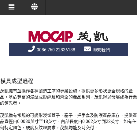
0086 760 22836188
聯繫我們
模具成型過程
茂凱擁有並操作各種製造工序的專業設施，提供更多形狀更全規格的產
品。基於豐富的浸塑成形經驗和齊全的產品系列，茂凱得以發展成為行業
的領先者。
茂凱備有常規的可變形浸塑蓋子，塞子，把手套及防護產品庫存，提供產
品直徑自0.0030英寸至18英寸，內部長度自0.062英寸到22英寸。如有任
何特定顏色，硬度及紋理要求，茂凱均能及時交付。