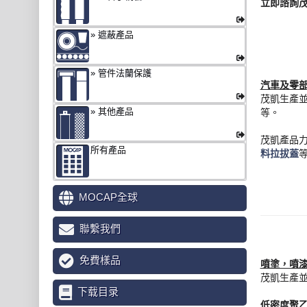
立即諮詢
遮蔽產品
管件法蘭保護
汽車及零
茂凱生產
其他產品
等。
茂凱產品
所有產品
料拉拔蓋
MOCAP全球
聯繫我們
免費樣品
噴塗，噴
茂凱生產
下载目录
低密度聚乙