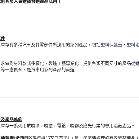
茂凱客服人員選擇合適產品試用！
部件
並庫存有多種汽車及其零部件所適用的系列產品，包括
塑料保護蓋
，
塑料
力求做到材料款式多樣化，製造工藝專業化，提供各類不同尺寸的產品從
等等一應俱全，是汽車用系列產品的首選。
漆及產品修飾
並庫存一系列用於噴漆，噴塗，電鍍，噴霧及磨光行業的專用遮蔽產品。
烯蓋帽/堵頭
風乾溫度達175°F(79°C) ，是一般噴漆處理的有效遮蔽產