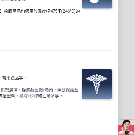
M）
橡膠產品均適用於溫度達475°F(246°C)的
，醫用產品等。
品供您選擇。從
遮蔽蓋帽/堵頭
，
螺紋保護蓋
包括
塑料
，
橡膠/矽膠
和
乙烯基
等。