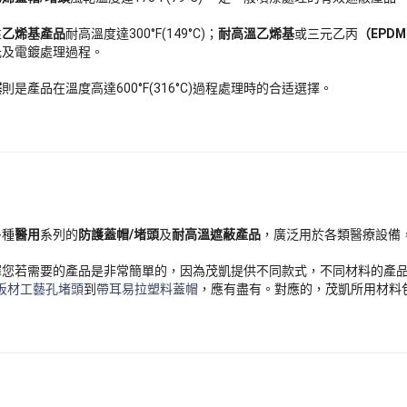
性
乙烯基產品
耐高溫度達300°F(149°C)；
耐高溫乙烯基
或三元乙丙
（EPD
光及電鍍處理過程。
塞
則是產品在溫度高達600°F(316°C)過程處理時的合适選擇。
多種
醫用
系列的
防護蓋帽/堵頭
及
耐高溫遮蔽產品
，廣泛用於各類醫療設備
擇您若需要的產品是非常簡單的，因為茂凱提供不同款式，不同材料的產
板材工藝孔堵頭
到
帶耳易拉塑料蓋帽
，應有盡有。對應的，茂凱所用材料