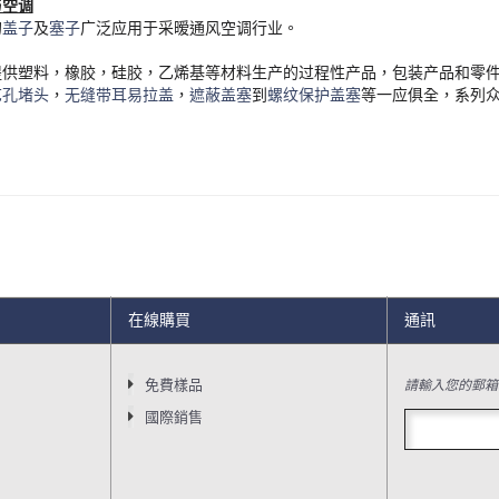
与空调
的
盖子
及
塞子
广泛应用于采暧通风空调行业。
提供塑料，橡胶，硅胶，乙烯基等材料生产的过程性产品，包装产品和零
艺孔堵头
，
无缝带耳易拉盖
，
遮蔽盖塞
到
螺纹保护盖塞
等一应俱全，系列
在線購買
通訊
請輸入您的郵箱
免費樣品
國際銷售