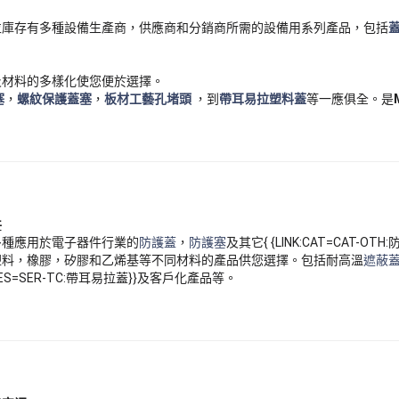
並庫存有多種設備生產商，供應商和分銷商所需的設備用系列產品，包括
。
及材料的多樣化使您便於選擇。
塞
，
螺紋保護蓋塞
，
板材工藝孔堵頭
，到
帶耳易拉塑料蓋
等一應俱全。是
件
多種應用於電子器件行業的
防護蓋
，
防護塞
及其它{ {LINK:CAT=CAT-OTH
塑料，橡膠，矽膠和乙烯基等不同材料的產品供您選擇。包括耐高溫
遮蔽
ERIES=SER-TC:帶耳易拉蓋}}及客戶化產品等。