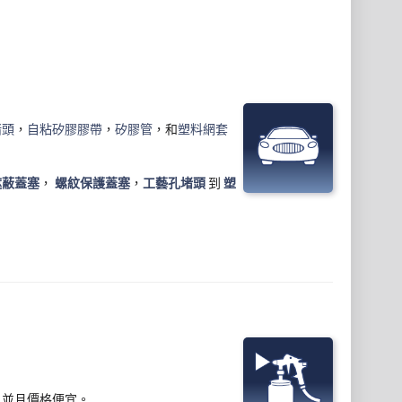
堵頭
，
自粘矽膠膠帶
，
矽膠管
，和
塑料網套
遮蔽蓋塞
，
螺紋保護蓋塞
，
工藝孔堵頭
到
塑
品，並且價格便宜。