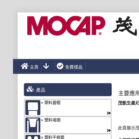
主頁
免費樣品
產品
主要應
塑料蓋帽
茂凱生產
塑料堵頭
此頁展示
塑料手柄套