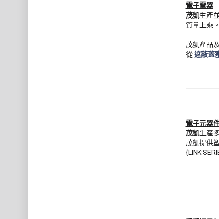
電子電器
茂凱
生產
質量上乘
茂凱產品
從
遮蔽蓋
電子元器
茂凱
生產
茂凱提供
{LINK:S