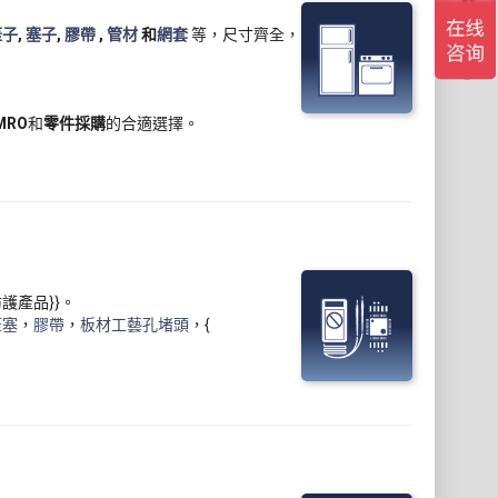
蓋子
,
塞子
,
膠帶
,
管材
和
網套
等，尺寸齊全，
MRO
和
零件採購
的合適選擇。
:防護產品}}。
蓋塞
，
膠帶
，
板材工藝孔堵頭
，{