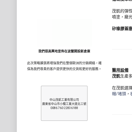
茂凱的彈
噴塗，磨
矽橡膠蓋
我們很高興地宣佈在波蘭開設新倉庫
此次策略擴張將增強我們在整個歐洲的分銷網絡，確
保為我們尊貴的客戶提供更快的交貨和更好的服務。
醫用設備
茂凱
生產
在茂凱選
帽/堵頭
，
中山茂凱工業有限公司
廣東省中山市小欖工業大道北三號
0086 760 22836188