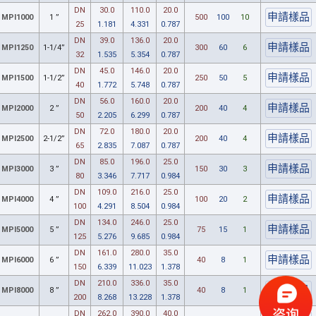
DN
30.0
110.0
20.0
MPI1000
1 ”
500
100
10
25
1.181
4.331
0.787
DN
39.0
136.0
20.0
MPI1250
1-1/4”
300
60
6
32
1.535
5.354
0.787
DN
45.0
146.0
20.0
MPI1500
1-1/2”
250
50
5
40
1.772
5.748
0.787
DN
56.0
160.0
20.0
MPI2000
2 ”
200
40
4
50
2.205
6.299
0.787
DN
72.0
180.0
20.0
MPI2500
2-1/2”
200
40
4
65
2.835
7.087
0.787
DN
85.0
196.0
25.0
MPI3000
3 ”
150
30
3
80
3.346
7.717
0.984
DN
109.0
216.0
25.0
MPI4000
4 ”
100
20
2
100
4.291
8.504
0.984
DN
134.0
246.0
25.0
MPI5000
5 ”
75
15
1
125
5.276
9.685
0.984
DN
161.0
280.0
35.0
MPI6000
6 ”
40
8
1
150
6.339
11.023
1.378
DN
210.0
336.0
35.0
MPI8000
8 ”
40
8
1
200
8.268
13.228
1.378
DN
262.0
390.0
40.0