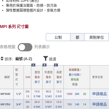
库存材料: LDPE (黃色)
專用於保護法蘭面，防損，防污染
彈性雙層圓環墊圈片設計，安裝方便
MPI
尺寸圖
公制
都
英制单位
表格視圖
列表顯示
編號 (A-Z)
排序:
過濾
A
B
C
配
裝箱數量
/
直徑
外直徑
長度
管
最小包裝
/
更多信息
編號
DIN
毫米
毫米
毫米
尺
微包装
英寸
英寸
英寸
寸
数量
DN
19.0
90.0
15.0
MPI500
1/2”
1000
200
20
15
0.748
3.543
0.591
DN
24.0
100.0
15.0
MPI750
3/4”
700
140
14
20
0.945
3.937
0.591