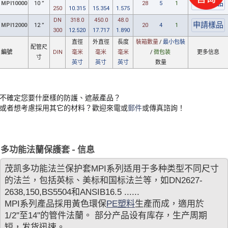
MPI10000
10 ”
28
5
1
250
10.315
15.354
1.575
DN
318.0
450.0
48.0
MPI12000
12 ”
20
4
1
300
12.520
17.717
1.890
直徑
外直徑
長度
裝箱數量
/
最小包裝
配管尺
編號
DIN
毫米
毫米
毫米
/
微包装
更多信息
寸
英寸
英寸
英寸
数量
不確定您要什麼樣的防護、遮蔽產品？
或者想考慮採用其它的材料？歡迎來電或
郵件
或傳真諮詢！
多功能法蘭保護套 - 信息
茂凯多功能法兰保护套MPI系列适用于多种类型不同尺寸
的法兰，包括英标、美标和国标法兰等，如DN2627-
2638,150,BS5504和ANSIB16.5 ......
MPI系​​列產品採用黃色環保
PE塑料
生產而成，適用於
1/2''至14''的管件法蘭。 部分产品设有库存，生产周期
短，发货迅速。