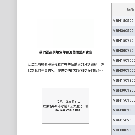
編號
MBH150500
MBH300500
MBH150750
MBH300750
我們很高興地宣佈在波蘭開設新倉庫
MBH150100
此次策略擴張將增強我們在整個歐洲的分銷網絡，確
MBH300100
保為我們尊貴的客戶提供更快的交貨和更好的服務。
MBH150125
MBH300125
MBH150150
中山茂凱工業有限公司
廣東省中山市小欖工業大道北三號
MBH300150
0086 760 22836188
MBH150200
MBH300200