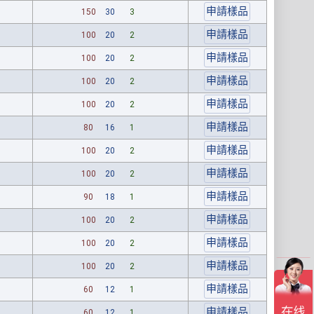
150
30
3
100
20
2
100
20
2
100
20
2
100
20
2
80
16
1
100
20
2
100
20
2
90
18
1
100
20
2
100
20
2
100
20
2
60
12
1
60
12
1