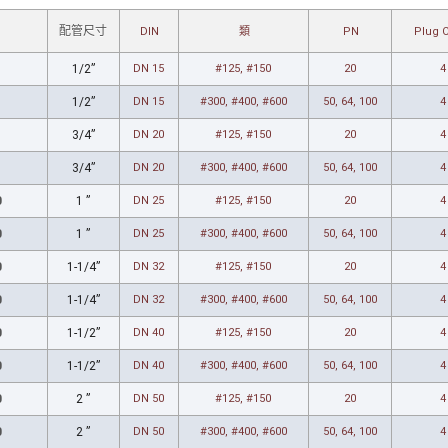
配管尺寸
DIN
類
PN
Plug 
1/2”
DN 15
#125, #150
20
4
1/2”
DN 15
#300, #400, #600
50, 64, 100
4
3/4”
DN 20
#125, #150
20
4
3/4”
DN 20
#300, #400, #600
50, 64, 100
4
0
1 ”
DN 25
#125, #150
20
4
0
1 ”
DN 25
#300, #400, #600
50, 64, 100
4
0
1-1/4”
DN 32
#125, #150
20
4
0
1-1/4”
DN 32
#300, #400, #600
50, 64, 100
4
0
1-1/2”
DN 40
#125, #150
20
4
0
1-1/2”
DN 40
#300, #400, #600
50, 64, 100
4
0
2 ”
DN 50
#125, #150
20
4
0
2 ”
DN 50
#300, #400, #600
50, 64, 100
4