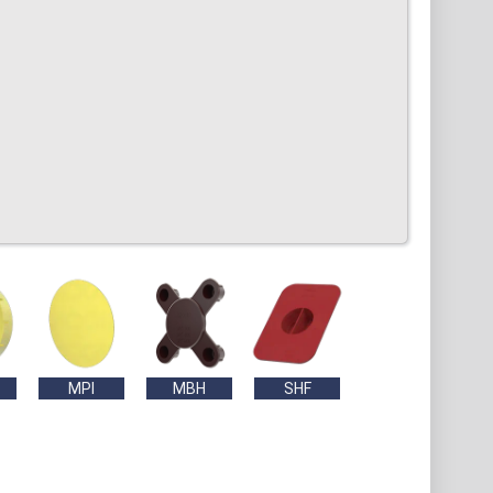
MPI
MBH
SHF