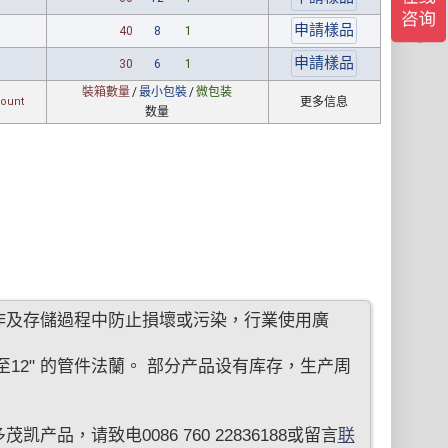
40
8
1
30
6
1
裝箱數量
/
最小包裝
/
微包装
Count
更多信息
数量
作及存儲過程中防止損壞或污染，行業使用廣
"至12" 的管件法蘭。 部分产品设有库存，生产周
品，请致电0086 760 22836188或留言
联