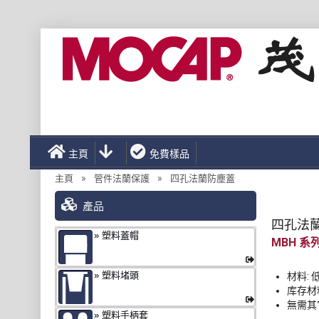
主頁
免費樣品
»
»
主頁
管件法蘭保護
四孔法蘭防塵蓋
產品
四孔法
塑料蓋帽
MBH
塑料堵頭
材料: 
库存材料:
無需其
塑料手柄套