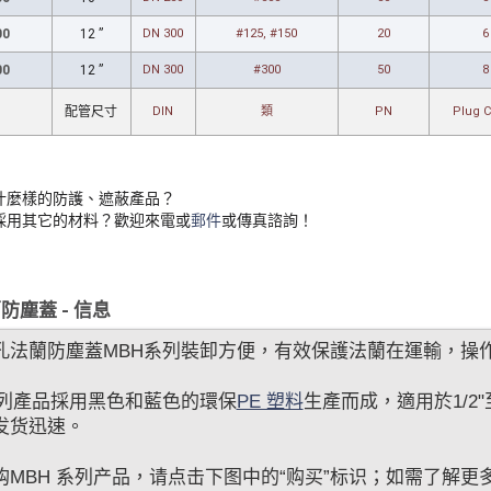
00
12 ”
DN 300
#125, #150
20
6
00
12 ”
DN 300
#300
50
8
配管尺寸
DIN
類
PN
Plug 
什麼樣的防護、遮蔽產品？
採用其它的材料？歡迎來電或
郵件
或傳真諮詢！
防塵蓋 - 信息
孔法蘭防塵蓋MBH系列裝卸方便，有效保護法蘭在運輸，操
系列產品採用黑色和藍色的環保
PE 塑料
生產而成，適用於1/2
发货迅速。
MBH 系列产品，请点击下图中的“购买”标识；如需了解更多茂凯产