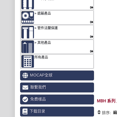
遮蔽產品
管件法蘭保護
其他產品
所有產品
MOCAP全球
聯繫我們
免費樣品
MBH
下载目录
編
排序: