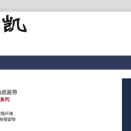
脂遮蔽帶
聚酯纤维
無殘留物