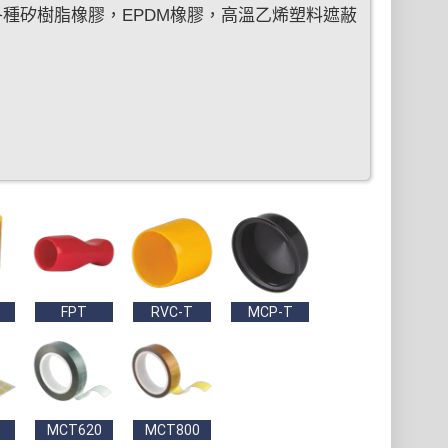
種矽樹脂橡膠，EPDM橡膠，高溫乙烯塑料遮蔽
。
FPT
RVC-T
MCP-T
MCT620
MCT800