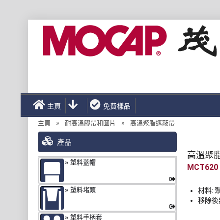
主頁
免費樣品
»
»
主頁
耐高溫膠帶和圓片
高溫聚脂遮蔽帶
產品
高溫聚
塑料蓋帽
MCT620
塑料堵頭
材料: 
移除後
塑料手柄套