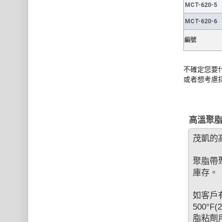
MCT-620-5
MCT-620-6
編號
不確定您要
或者想考慮
高溫聚脂
茂凱的高
聚脂帶
庫存。
如客戶有
500°
脂粘劑