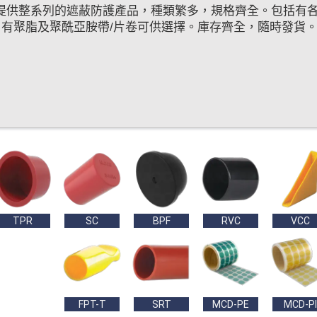
提供整系列的遮蔽防護產品，種類繁多，規格齊全。包括有各
,另有聚脂及聚酰亞胺帶/片卷​​可供選擇。庫存齊全，隨時發貨
TPR
SC
BPF
RVC
VCC
FPT-T
SRT
MCD-PE
MCD-PI