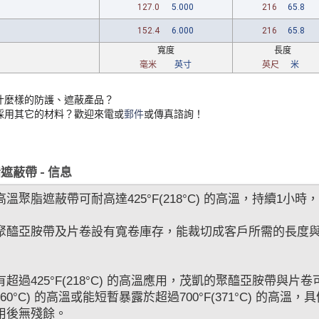
127.0
5.000
216
65.8
152.4
6.000
216
65.8
寬度
長度
毫米
英寸
英尺
米
什麼樣的防護、遮蔽產品？
採用其它的材料？歡迎來電或
郵件
或傳真諮詢！
遮蔽帶 - 信息
溫聚脂遮蔽帶可耐高達425°F(218°C) 的高溫，持續1
聚醯亞胺帶及片卷設有寬卷庫存，能裁切成客戶所需的長度與寬度。
超過425°F(218°C) 的高溫應用，茂凱的聚醯亞胺帶與
F(260°C) 的高溫或能短暫暴露於超過700°F(371°C)
用後無殘餘。