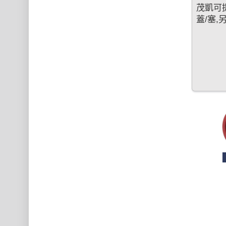
茂凱可
蓋/塞