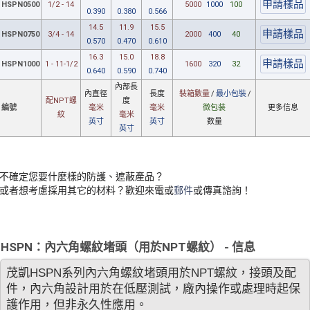
HSPN0500
1/2 - 14
5000
1000
100
0.390
0.380
0.566
14.5
11.9
15.5
HSPN0750
3/4 - 14
2000
400
40
0.570
0.470
0.610
16.3
15.0
18.8
HSPN1000
1 - 11-1/2
1600
320
32
0.640
0.590
0.740
內部長
內直徑
長度
裝箱數量
/
最小包裝
/
配NPT
螺
度
編號
毫米
毫米
微包装
更多信息
紋
毫米
英寸
英寸
数量
英寸
不確定您要什麼樣的防護、遮蔽產品？
或者想考慮採用其它的材料？歡迎來電或
郵件
或傳真諮詢！
HSPN：內六角螺紋堵頭（用於NPT螺紋） - 信息
茂凱HSPN系列內六角螺紋堵頭用於NPT螺紋，接頭及配
件，內六角設計用於在低壓測試，廠內操作或處理時起保
護作用，但非永久性應用。