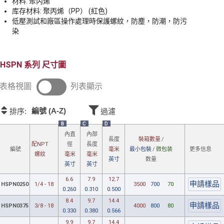
材料: 聚丙烯
库存材料: 聚丙烯（PP） (紅色)
低壓測試和廠區操作處理時保護螺紋，防塵，防潮，防污
染
HSPN
尺寸圖
表格視圖
列表顯示
編號 (A-Z)
排序:
過濾
B
C
D
內直
內部
裝箱數量
/
長度
配NPT
徑
長度
最小包裝
/
微包装
更多信息
編號
毫米
螺紋
毫米
毫米
数量
英寸
英寸
英寸
6.6
7.9
12.7
HSPN0250
1/4 - 18
3500
700
70
0.260
0.310
0.500
8.4
9.7
14.4
HSPN0375
3/8 - 18
4000
800
80
0.330
0.380
0.566
9.9
9.7
14.4