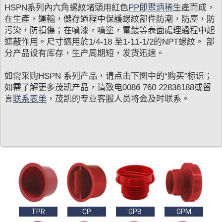
HSPN系列內六角螺紋堵頭用紅色
PP即聚炳稀
生產而成，
在生產，運輸，儲存過程中保護螺紋部件防潮，防塵，防
污染，防損傷；在噴漆，噴塗，電鍍等表面處理過程中起
遮蔽作用。尺寸適用於1/4-18 至1-11-1/2的NPT螺紋。 部
分产品设有库存，生产周期短，发货迅速。
如需采购HSPN 系列产品，请点击下图中的“购买”标识；
如需了解更多茂凯产品，请致电0086 760 22836188或留
言
联系表单
，茂凯的专业客服人员将会及时联系。
TPR
CP
GPB
GPM