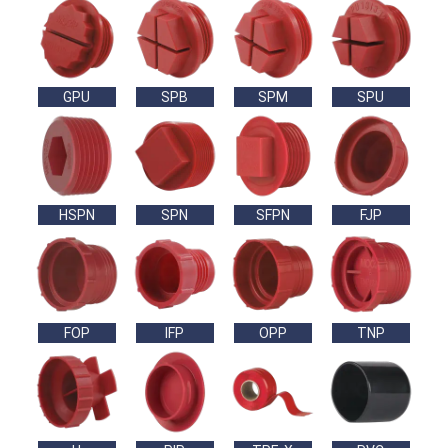
GPU
SPB
SPM
SPU
HSPN
SPN
SFPN
FJP
FOP
IFP
OPP
TNP