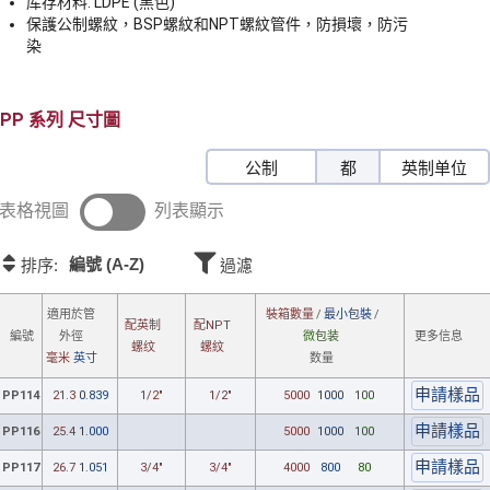
库存材料: LDPE (黑色)
保護公制螺紋，BSP螺紋和NPT螺紋管件，防損壞，防污
染
PP
尺寸圖
公制
都
英制单位
表格視圖
列表顯示
編號 (A-Z)
排序:
過濾
適用
於管
裝箱數量
/
最小包裝
/
配英制
配NPT
外徑
微包装
更多信息
編號
螺纹
螺紋
毫米
英寸
数量
PP114
21.3
0.839
1/2"
1/2"
5000
1000
100
PP116
25.4
1.000
5000
1000
100
PP117
26.7
1.051
3/4"
3/4"
4000
800
80