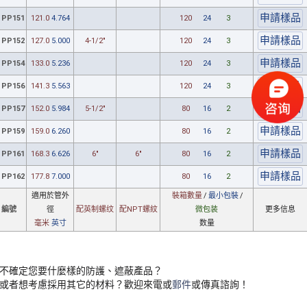
PP151
121.0
4.764
120
24
3
PP152
127.0
5.000
4-1/2"
120
24
3
PP154
133.0
5.236
120
24
3
PP156
141.3
5.563
120
24
3
PP157
152.0
5.984
5-1/2"
80
16
2
PP159
159.0
6.260
80
16
2
PP161
168.3
6.626
6"
6"
80
16
2
PP162
177.8
7.000
80
16
2
適用
於管
外
裝箱數量
/
最小包裝
/
編號
徑
配英制
螺纹
配NPT
螺紋
微包装
更多信息
毫米
英寸
数量
不確定您要什麼樣的防護、遮蔽產品？
或者想考慮採用其它的材料？歡迎來電或
郵件
或傳真諮詢！