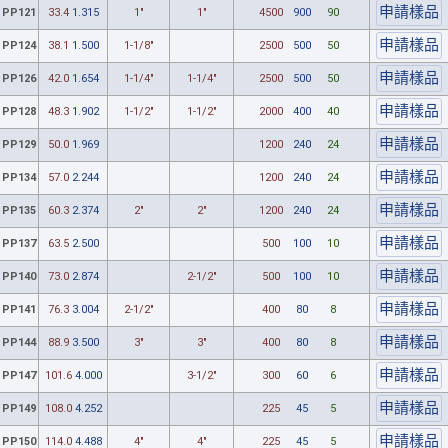
PP121
33.4
1.315
1"
1"
4500
900
90
PP124
38.1
1.500
1-1/8"
2500
500
50
PP126
42.0
1.654
1-1/4"
1-1/4"
2500
500
50
PP128
48.3
1.902
1-1/2"
1-1/2"
2000
400
40
PP129
50.0
1.969
1200
240
24
PP134
57.0
2.244
1200
240
24
PP135
60.3
2.374
2"
2"
1200
240
24
PP137
63.5
2.500
500
100
10
PP140
73.0
2.874
2-1/2"
500
100
10
PP141
76.3
3.004
2-1/2"
400
80
8
PP144
88.9
3.500
3"
3"
400
80
8
PP147
101.6
4.000
3-1/2"
300
60
6
PP149
108.0
4.252
225
45
5
PP150
114.0
4.488
4"
4"
225
45
5