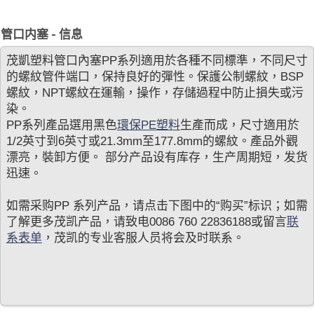
管口内塞 - 信息
茂凱塑料管口內塞PP系列適用於各種不同標準，不同尺寸
的螺紋管件端口，保持良好的彈性。保護公制螺紋，BSP
螺紋，NPT螺紋在運輸，操作，存儲過程中防止損失或污
染。
PP系列產品選用黑色
環保PE塑料
生產而成，尺寸適用於
1/2英寸到6英寸或21.3mm至177.8mm的螺紋。產品外觀
漂亮，裝卸方便。 部分产品设有库存，生产周期短，发货
迅速。
如需采购PP 系列产品，请点击下图中的“购买”标识；如需
了解更多茂凯产品，请致电0086 760 22836188或留言
联
系表单
，茂凯的专业客服人员将会及时联系。