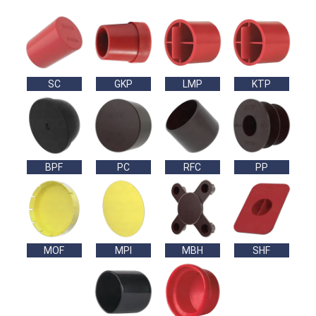
SC
GKP
LMP
KTP
BPF
PC
RFC
PP
MOF
MPI
MBH
SHF