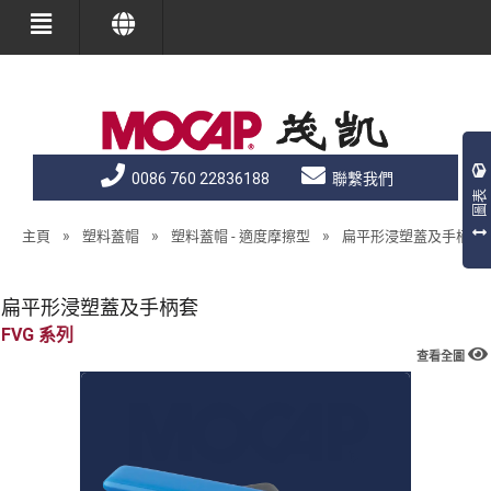
0086 760 22836188
聯繫我們
圖表
»
»
»
主頁
塑料蓋帽
塑料蓋帽 - 適度摩擦型
扁平形浸塑蓋及手柄套
扁平形浸塑蓋及手柄套
FVG
查看全圖