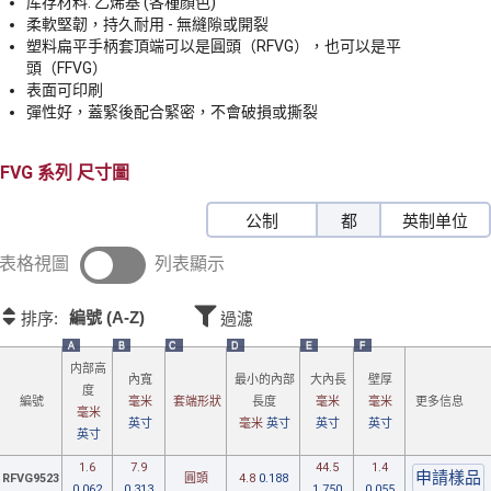
库存材料: 乙烯基 (各種顏色)
柔軟堅韌，持久耐用 - 無縫隙或開裂
塑料扁平手柄套頂端可以是圓頭（RFVG），也可以是平
頭（FFVG）
表面可印刷
彈性好，蓋緊後配合緊密，不會破損或撕裂
FVG
尺寸圖
公制
都
英制单位
表格視圖
列表顯示
編號 (A-Z)
排序:
過濾
A
B
C
D
E
F
内部高
內寬
最小
的內部
大內長
壁厚
度
更多信息
編號
毫米
套端形狀
長度
毫米
毫米
毫米
英寸
毫米
英寸
英寸
英寸
英寸
1.6
7.9
44.5
1.4
RFVG9523
圓頭
4.8
0.188
0.062
0.313
1.750
0.055