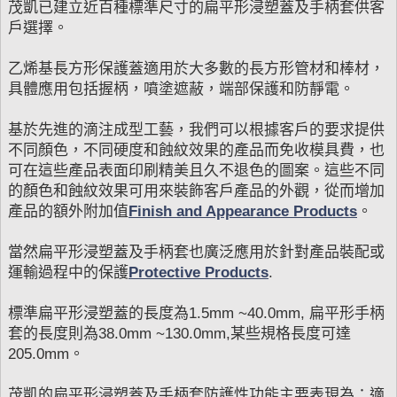
茂凱已建立近百種標準尺寸的扁平形浸塑蓋及手柄套供客
戶選擇。
乙烯基長方形保護蓋適用於大多數的長方形管材和棒材，
具體應用包括握柄，噴塗遮蔽，端部保護和防靜電。
基於先進的滴注成型工藝，我們可以根據客戶的要求提供
不同顏色，不同硬度和蝕紋效果的產品而免收模具費，也
可在這些產品表面印刷精美且久不退色的圖案。這些不同
的顏色和蝕紋效果可用來裝飾客戶產品的外觀，從而增加
產品的額外附加值
Finish and Appearance Products
。
當然扁平形浸塑蓋及手柄套也廣泛應用於針對產品裝配或
運輸過程中的保護
Protective Products
.
標準扁平形浸塑蓋的長度為1.5mm ~40.0mm, 扁平形手柄
套的長度則為38.0mm ~130.0mm,某些規格長度可達
205.0mm。
茂凱的扁平形浸塑蓋及手柄套防護性功能主要表現為：適