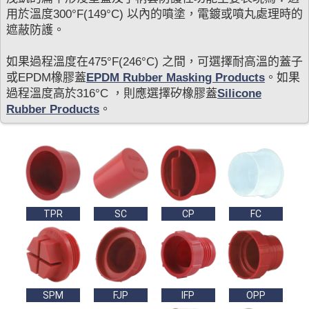
用於溫度300°F(149°C) 以內的噴塗，電鍍或噴丸處理時的
遮蔽防護。
如果過程溫度在475°F(246°C) 之間，可選擇耐高溫的蓋子
或EPDM橡膠蓋
EPDM Rubber Masking Products
。如果
過程溫度高於316°C ，則應選擇矽橡膠蓋
Silicone
Rubber Products
。
TPR
SC
CP
FC
SPM
FJP
IFP
OPP