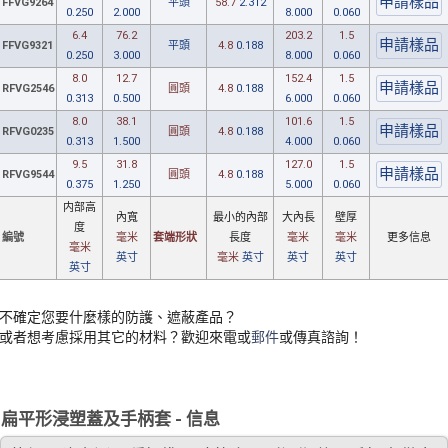
FFVG9264
平頭
58.7
2.312
0.250
2.000
8.000
0.060
6.4
76.2
203.2
1.5
FFVG9321
平頭
4.8
0.188
0.250
3.000
8.000
0.060
8.0
12.7
152.4
1.5
RFVG2546
圓頭
4.8
0.188
0.313
0.500
6.000
0.060
8.0
38.1
101.6
1.5
RFVG0235
圓頭
4.8
0.188
0.313
1.500
4.000
0.060
9.5
31.8
127.0
1.5
RFVG9544
圓頭
4.8
0.188
0.375
1.250
5.000
0.060
内部高
內寬
最小
的內部
大內長
壁厚
度
編號
毫米
套端形狀
長度
毫米
毫米
更多信息
毫米
英寸
毫米
英寸
英寸
英寸
英寸
不確定您要什麼樣的防護、遮蔽產品？
或者想考慮採用其它的材料？歡迎來電或
郵件
或傳真諮詢！
扁平形浸塑蓋及手柄套 - 信息