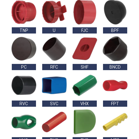
TNP
U
FJC
BPF
PC
RFC
SHF
BNCD
RVC
SVC
VHX
FPT