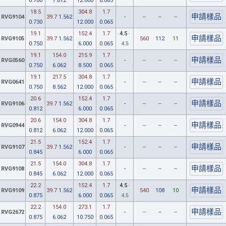
0.700
7.812
12.000
0.065
18.5
304.8
1.7
RVG9104
39.7
1.562
-
--
--
--
0.730
12.000
0.065
19.1
152.4
1.7
4.5
·
RVG9105
39.7
1.562
560
112
11
0.750
6.000
0.065
4.5
19.1
154.0
215.9
1.7
RVG0560
-
--
--
--
0.750
6.062
8.500
0.065
19.1
217.5
304.8
1.7
RVG0641
-
--
--
--
0.750
8.562
12.000
0.065
20.6
152.4
1.7
RVG9106
39.7
1.562
-
--
--
--
0.812
6.000
0.065
20.6
154.0
304.8
1.7
RVG0944
-
--
--
--
0.812
6.062
12.000
0.065
21.5
152.4
1.7
RVG9107
39.7
1.562
-
--
--
--
0.845
6.000
0.065
21.5
154.0
304.8
1.7
RVG9108
-
--
--
--
0.845
6.062
12.000
0.065
22.2
152.4
1.7
4.5
·
RVG9109
39.7
1.562
540
108
10
0.875
6.000
0.065
4.5
22.2
154.0
273.1
1.7
RVG2672
-
--
--
--
0.875
6.062
10.750
0.065