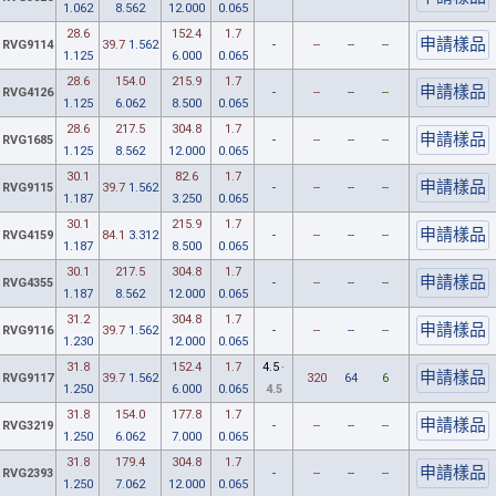
1.062
8.562
12.000
0.065
28.6
152.4
1.7
RVG9114
39.7
1.562
-
--
--
--
1.125
6.000
0.065
28.6
154.0
215.9
1.7
RVG4126
-
--
--
--
1.125
6.062
8.500
0.065
28.6
217.5
304.8
1.7
RVG1685
-
--
--
--
1.125
8.562
12.000
0.065
30.1
82.6
1.7
RVG9115
39.7
1.562
-
--
--
--
1.187
3.250
0.065
30.1
215.9
1.7
RVG4159
84.1
3.312
-
--
--
--
1.187
8.500
0.065
30.1
217.5
304.8
1.7
RVG4355
-
--
--
--
1.187
8.562
12.000
0.065
31.2
304.8
1.7
RVG9116
39.7
1.562
-
--
--
--
1.230
12.000
0.065
31.8
152.4
1.7
4.5
·
RVG9117
39.7
1.562
320
64
6
1.250
6.000
0.065
4.5
31.8
154.0
177.8
1.7
RVG3219
-
--
--
--
1.250
6.062
7.000
0.065
31.8
179.4
304.8
1.7
RVG2393
-
--
--
--
1.250
7.062
12.000
0.065