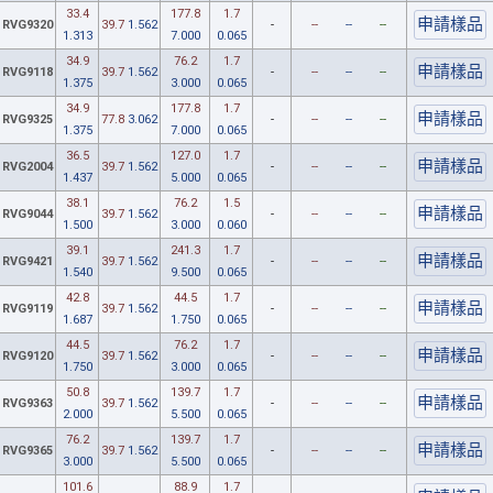
33.4
177.8
1.7
RVG9320
39.7
1.562
-
--
--
--
1.313
7.000
0.065
34.9
76.2
1.7
RVG9118
39.7
1.562
-
--
--
--
1.375
3.000
0.065
34.9
177.8
1.7
RVG9325
77.8
3.062
-
--
--
--
1.375
7.000
0.065
36.5
127.0
1.7
RVG2004
39.7
1.562
-
--
--
--
1.437
5.000
0.065
38.1
76.2
1.5
RVG9044
39.7
1.562
-
--
--
--
1.500
3.000
0.060
39.1
241.3
1.7
RVG9421
39.7
1.562
-
--
--
--
1.540
9.500
0.065
42.8
44.5
1.7
RVG9119
39.7
1.562
-
--
--
--
1.687
1.750
0.065
44.5
76.2
1.7
RVG9120
39.7
1.562
-
--
--
--
1.750
3.000
0.065
50.8
139.7
1.7
RVG9363
39.7
1.562
-
--
--
--
2.000
5.500
0.065
76.2
139.7
1.7
RVG9365
39.7
1.562
-
--
--
--
3.000
5.500
0.065
101.6
88.9
1.7