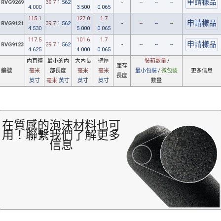
RVG9269
39.7
1.562
-
--
--
--
4.000
3.500
0.065
115.1
127.0
1.7
RVG9121
39.7
1.562
-
--
--
--
4.530
5.000
0.065
117.5
101.6
1.7
RVG9123
39.7
1.562
-
--
--
--
4.625
4.000
0.065
內直徑
最小
的內
大內長
壁厚
裝箱數量
/
庫存
編號
毫米
部
長度
毫米
毫米
最小包裝
/
微包装
更多信息
長度
英寸
毫米
英寸
英寸
英寸
数量
在質感的泡沫材料也可
用！聯繫我們了解更多
信息