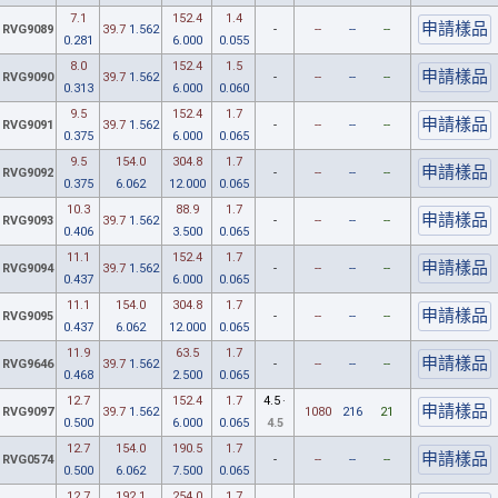
7.1
152.4
1.4
RVG9089
39.7
1.562
-
--
--
--
0.281
6.000
0.055
8.0
152.4
1.5
RVG9090
39.7
1.562
-
--
--
--
0.313
6.000
0.060
9.5
152.4
1.7
RVG9091
39.7
1.562
-
--
--
--
0.375
6.000
0.065
9.5
154.0
304.8
1.7
RVG9092
-
--
--
--
0.375
6.062
12.000
0.065
10.3
88.9
1.7
RVG9093
39.7
1.562
-
--
--
--
0.406
3.500
0.065
11.1
152.4
1.7
RVG9094
39.7
1.562
-
--
--
--
0.437
6.000
0.065
11.1
154.0
304.8
1.7
RVG9095
-
--
--
--
0.437
6.062
12.000
0.065
11.9
63.5
1.7
RVG9646
39.7
1.562
-
--
--
--
0.468
2.500
0.065
12.7
152.4
1.7
4.5
·
RVG9097
39.7
1.562
1080
216
21
0.500
6.000
0.065
4.5
12.7
154.0
190.5
1.7
RVG0574
-
--
--
--
0.500
6.062
7.500
0.065
12.7
192.1
254.0
1.7