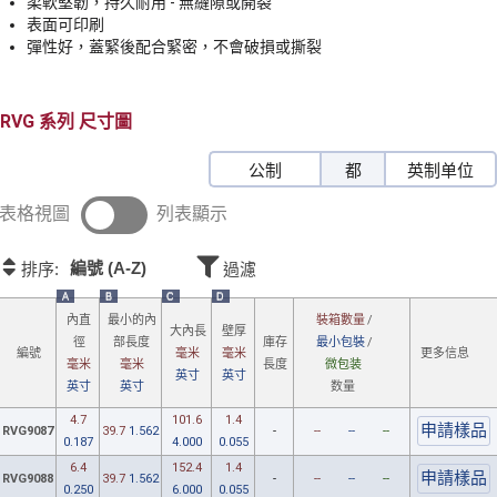
柔軟堅韌，持久耐用 - 無縫隙或開裂
表面可印刷
彈性好，蓋緊後配合緊密，不會破損或撕裂
RVG
尺寸圖
公制
都
英制单位
表格視圖
列表顯示
編號 (A-Z)
排序:
過濾
A
B
C
D
裝箱數量
/
內直
最小
的內
大內長
壁厚
最小包裝
/
徑
部
長度
庫存
更多信息
編號
毫米
毫米
微包装
毫米
毫米
長度
英寸
英寸
数量
英寸
英寸
4.7
101.6
1.4
RVG9087
39.7
1.562
-
--
--
--
0.187
4.000
0.055
6.4
152.4
1.4
RVG9088
39.7
1.562
-
--
--
--
0.250
6.000
0.055