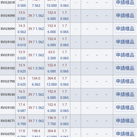
RVG2618
-
--
--
--
0.500
7.562
10.000
0.065
13.5
152.4
1.7
RVG9098
39.7
1.562
-
--
--
--
0.531
6.000
0.065
14.3
152.4
1.7
RVG9099
39.7
1.562
-
--
--
--
0.562
6.000
0.065
15.5
152.4
1.7
RVG9100
39.7
1.562
-
--
--
--
0.610
6.000
0.065
15.9
63.5
1.7
RVG9101
39.7
1.562
-
--
--
--
0.625
2.500
0.065
15.9
152.4
1.7
RVG9102
65.1
2.562
-
--
--
--
0.625
6.000
0.065
15.9
154.0
304.8
1.7
RVG3798
-
--
--
--
0.625
6.062
12.000
0.065
16.5
152.4
1.7
RVG9540
39.7
1.562
-
--
--
--
0.650
6.000
0.065
17.4
152.4
1.7
RVG9103
39.7
1.562
-
--
--
--
0.687
6.000
0.065
17.8
196.9
1.7
RVG9571
39.7
1.562
-
--
--
--
0.700
7.750
0.065
17.8
198.4
304.8
1.7
RVG0733
-
--
--
--