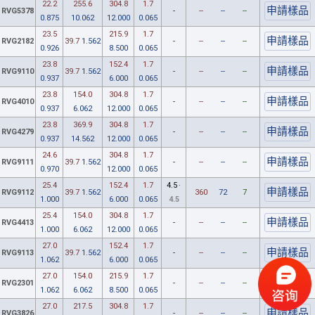
22.2
255.6
304.8
1.7
RVG5378
-
--
--
--
0.875
10.062
12.000
0.065
23.5
215.9
1.7
RVG2182
39.7
1.562
-
--
--
--
0.926
8.500
0.065
23.8
152.4
1.7
RVG9110
39.7
1.562
-
--
--
--
0.937
6.000
0.065
23.8
154.0
304.8
1.7
RVG4010
-
--
--
--
0.937
6.062
12.000
0.065
23.8
369.9
304.8
1.7
RVG4279
-
--
--
--
0.937
14.562
12.000
0.065
24.6
304.8
1.7
RVG9111
39.7
1.562
-
--
--
--
0.970
12.000
0.065
25.4
152.4
1.7
4.5
·
RVG9112
39.7
1.562
360
72
7
1.000
6.000
0.065
4.5
25.4
154.0
304.8
1.7
RVG4413
-
--
--
--
1.000
6.062
12.000
0.065
27.0
152.4
1.7
RVG9113
39.7
1.562
-
--
--
--
1.062
6.000
0.065
27.0
154.0
215.9
1.7
RVG2301
-
--
--
--
1.062
6.062
8.500
0.065
27.0
217.5
304.8
1.7
RVG3826
-
--
--
--