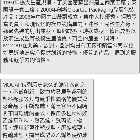
1994年擴大生產規模，于美國密蘇里州建立兩家工廠；英
國設一家工廠；2000年創辦Cleartec Packaging發展包裝
產品；2006年中國中山茂凱成立，集中大批優秀，經驗豐
富的員工和現代化的模具設備車間，注塑、浸塑生產線，
通過先進的射出成型，壓縮成型，轉送成型，擠出成型以
及滴注成型等技術生產優質，齊全的產品。同時，
MOCAP在北美，歐洲，亞洲均設有工廠和銷售公司以更
好更近地為客戶提供創新的技術，優質的產品，周到的服
務和競爭力的價格。
MOCAP位列历史悠久的滴注廠商之
一，不斷創新，致力於發展全系列的
塑料橡膠等具有競爭性價格的優質遮
蔽產品；不斷超越，滿足客戶不同時
間不同環境的需求，採用多種材料如
乙烯基塑料、聚乙烯、聚丙烯、橡
膠，運用新型注塑成型，壓縮成型，
傳輸成型，擠出成型及乙烯基浸塑成