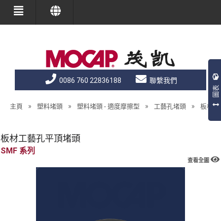
0086 760 22836188
聯繫我們
圖表
»
»
»
»
主頁
塑料堵頭
塑料堵頭 - 適度摩擦型
工藝孔堵頭
板材工
板材工藝孔平頂堵頭
SMF
查看全圖