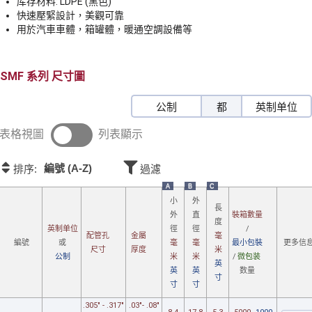
库存材料: LDPE (黑色)
快速壓緊設計，美觀可靠
用於汽車車體，箱罐體，暖通空調設備等
SMF
尺寸圖
公制
都
英制单位
表格視圖
列表顯示
編號 (A-Z)
排序:
過濾
A
B
C
小
外
長
裝箱數量
外
直
度
/
英制单位
徑
徑
配管孔
金屬
毫
最小包裝
更多信
編號
或
毫
毫
尺寸
厚度
米
/
微包装
公制
米
米
英
数量
英
英
寸
寸
寸
.305" - .317"
.03"- .08"