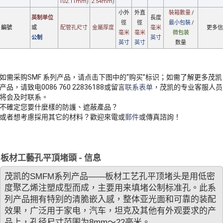
102.11mm)
2.54mm)
小外
外直
裝箱數量
/
英制单位
長度
徑
徑
最小包裝
/
編號
或
配管孔
尺寸
金屬厚度
毫米
更多信
毫米
毫米
微包装
公制
英寸
英寸
英寸
数量
如需采购SMF 系列产品，请点击下图中的“购买”标识；如需了解更多茂凯
产品，请致电0086 760 22836188或留言
联系表单
，茂凯的专业客服人员
将会及时联系。
不確定您要什麼樣的防護、遮蔽產品？
或者想考慮採用其它的材料？歡迎來電或
郵件
或傳真諮詢！
板材工藝孔平頂堵頭 - 信息
茂凯的SMFM系列产品——板材工艺孔平顶堵头是用低密
度聚乙烯注塑成型而成，主要用来填堵公制标准孔。此系
列产品拥有特别的清脆嵌入感，整体亚光面和可靠的装配
效果，广泛用于家电，汽车，坦克及其他有外观要求的产
品上，孔径尺寸范围为8mm〜22毫米。