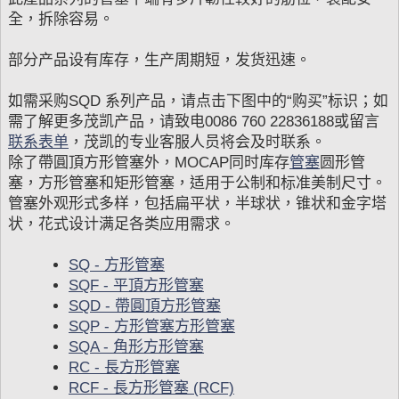
全，拆除容易。
部分产品设有库存，生产周期短，发货迅速。
如需采购SQD 系列产品，请点击下图中的“购买”标识；如
需了解更多茂凯产品，请致电0086 760 22836188或留言
联系表单
，茂凯的专业客服人员将会及时联系。
除了帶圓頂方形管塞外，MOCAP同时库存
管塞
圆形管
塞，方形管塞和矩形管塞，适用于公制和标准美制尺寸。
管塞外观形式多样，包括扁平状，半球状，锥状和金字塔
状，花式设计满足各类应用需求。
SQ - 方形管塞
SQF - 平頂方形管塞
SQD - 帶圓頂方形管塞
SQP - 方形管塞方形管塞
SQA - 角形方形管塞
RC - 長方形管塞
RCF - 長方形管塞 (RCF)