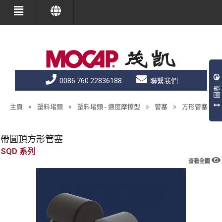
0086 760 22836188
聯繫我們
圖表
»
»
»
»
主頁
塑料堵頭
塑料堵頭 - 適度摩擦型
管塞
方形管塞（半
帶圓頂方形管塞
SQD
查看全圖