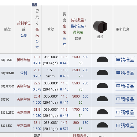
A
管
長
尺
裝箱數量
/
度
英制单位
寸
最小包裝
/
毫
更多信息
編號
或
毫
管壁
微包装
米
公制
米
圆顶
数量
英
英
寸
寸
19.1
.035-.083"
11.3
2500
500
SQ.75C
英制单位
0.750
(20-14ga)
0.445
50
20.0
1.5 -
11.0
3500
700
SQ20MB
公制
0.787
2mm
0.433
70
22.2
.035-.083"
11.3
3500
700
SQ.875C
英制单位
0.875
(20-14ga)
0.445
70
25.4
.035-.083"
11.3
3000
600
SQ1C
英制单位
1.000
(20-14ga)
0.444
60
31.8
.035-.083"
11.3
1700
340
SQ1.25C
英制单位
1.250
(20-14ga)
0.445
34
38.1
.035-.083"
14.7
800
160
SQ1.5C
英制单位
1.500
(20-14ga)
0.577
16
管尺
裝箱數量
/