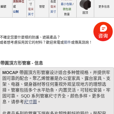
英制单位
長度
寸
最小包裝
/
編號
或
管壁
毫米
更多信息
毫米
微包装
公制
英寸
圆顶
英寸
数量
不確定您要什麼樣的防護、遮蔽產品？
或者想考慮採用其它的材料？歡迎來電或
郵件
或傳真諮詢！
帶圓頂方形管塞 - 信息
MOCAP
帶圓頂方形管塞设计适合多种管规格，并提供牢
固可靠的配合。聚乙烯管塞是办公室家具、露台家具、支
架、电器、健身器材等任何重视外观呈现地方的理想选
择。管塞包括多个水平肋条，内置灵活，可轻松安装，牢
固可靠。 SQD 系列管塞尺寸齐全，颜色多样。更多信
息，请参考
尺寸圖
。
此產品系列的管塞下端有多片韌性較好的筋位，裝配安