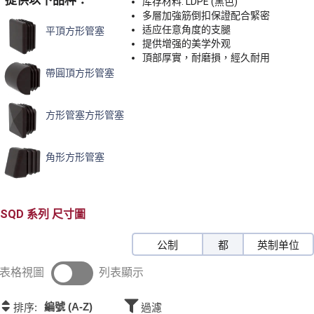
提供以下品种：
库存材料: LDPE (黑色)
多層加強筋倒扣保證配合緊密
适应任意角度的支腿
平頂方形管塞
提供增强的美学外观
頂部厚實，耐磨損，經久耐用
帶圓頂方形管塞
方形管塞方形管塞
角形方形管塞
SQD
尺寸圖
公制
都
英制单位
表格視圖
列表顯示
編號 (A-Z)
排序:
過濾