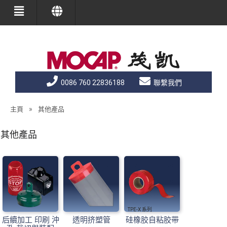
0086 760 22836188
聯繫我們
»
主頁
其他產品
其他產品
TPE-X
后續加工 印刷 沖
透明挤塑管
硅橡胶自粘胶带