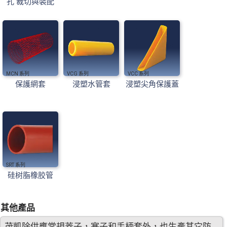
孔 裁切與裝配
MCN
VCG
VCC
保護網套
浸塑水管套
浸塑尖角保護蓋
SRT
硅树脂橡胶管
其他產品
茂凱除供應常規蓋子，塞子和手柄套外，也生產其它防