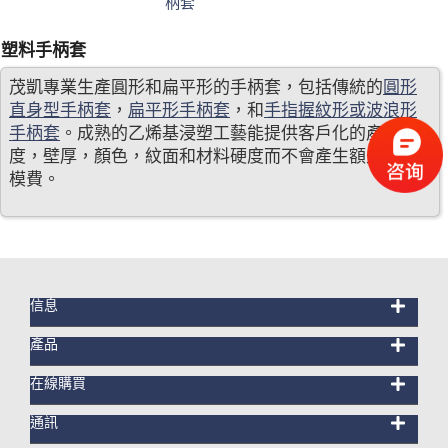
柄套
塑料手柄套
茂凱專業生產圓形和扁平形的手柄套，包括傳統的
圓形
直身型手柄套
，
扁平形手柄套
，和
手指握紋形或波浪形
手柄套
。成熟的乙烯基浸塑工藝能提供客戶化的產品長
度，壁厚，顏色，紋面和材料硬度而不會產生額外的開
模費。 ​ ​ ​
信息
產品
在線購買
通訊